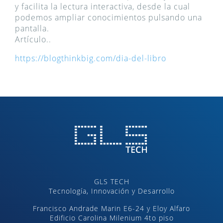
y facilita la lectura interactiva, desde la cual
podemos ampliar conocimientos pulsando una
pantalla.
Artículo..
https://blogthinkbig.com/dia-del-libro
GLS TECH
Tecnología, Innovación y Desarrollo
Francisco Andrade Marin E6-24 y Eloy Alfaro
Edificio Carolina Milenium 4to piso