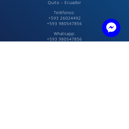
Quito – Ecuador
Teléfonos:
+593 26024492
+593 980547856
Whatsapp:
+593 980547856
Formación y Capacitación
Autotrónica
Orientación Tecnologica Preuniversitaria
Ciencias
MultiTech
Climatización
Electrónica
Mecatrónica
Robótica
Electricidad
Telecomunicaciones